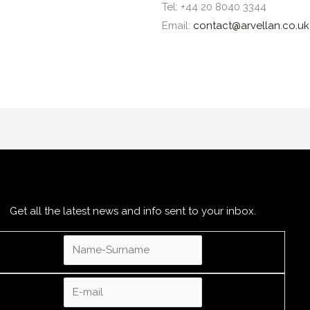
Tel: +44 20 8040 3344
Email:
contact@arvellan.co.uk
Get all the latest news and info sent to your inbox.