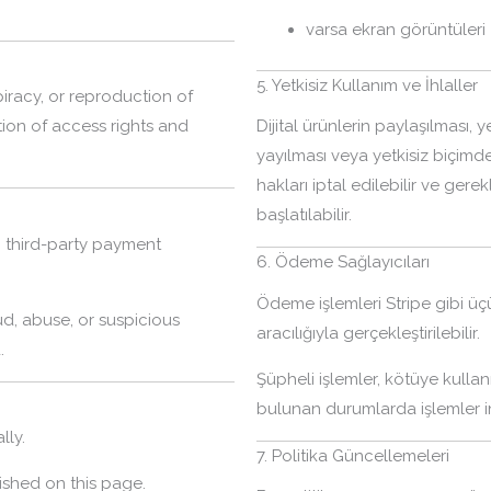
varsa ekran görüntüleri
5. Yetkisiz Kullanım ve İhlaller
piracy, or reproduction of
tion of access rights and
Dijital ürünlerin paylaşılması, 
yayılması veya yetkisiz biçim
hakları iptal edilebilir ve ger
başlatılabilir.
third-party payment
6. Ödeme Sağlayıcıları
Ödeme işlemleri Stripe gibi üç
d, abuse, or suspicious
aracılığıyla gerçekleştirilebilir.
.
Şüpheli işlemler, kötüye kullan
bulunan durumlarda işlemler inc
lly.
7. Politika Güncellemeleri
lished on this page.