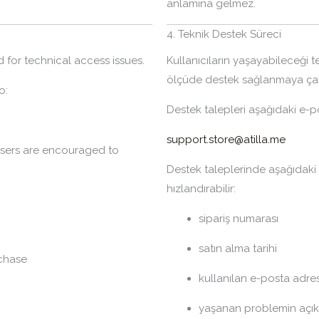
anlamına gelmez.
4. Teknik Destek Süreci
for technical access issues.
Kullanıcıların yaşayabileceği t
ölçüde destek sağlanmaya çalış
o:
Destek talepleri aşağıdaki e-pos
support.store@atilla.me
users are encouraged to
Destek taleplerinde aşağıdaki b
hızlandırabilir:
sipariş numarası
satın alma tarihi
chase
kullanılan e-posta adres
yaşanan problemin açık