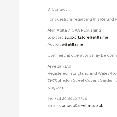
8. Contact
For questions regarding this Refund P
Akın Atilla / OAA Publishing
Support:
support.store@atilla.me
Author:
a@atilla.me
Commercial operations may be conn
Arvellan Ltd
Registered in England and Wales (No
71-75 Shelton Street Covent Garden
Kingdom
Tel: +44 20 8040 3344
Email:
contact@arvellan.co.uk