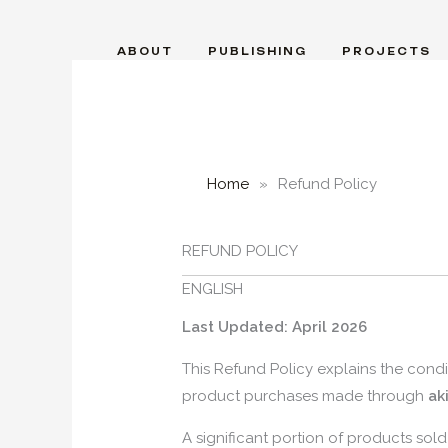
Skip
to
ABOUT
PUBLISHING
PROJECTS
content
Home
»
Refund Policy
REFUND POLICY
ENGLISH
Last Updated: April 2026
This Refund Policy explains the condi
product purchases made through
ak
A significant portion of products sold