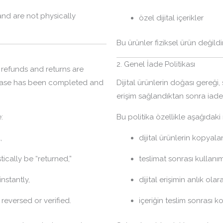
and are not physically
özel dijital içerikler
Bu ürünler fiziksel ürün değildi
2. Genel İade Politikası
, refunds and returns are
hase has been completed and
Dijital ürünlerin doğası gereği
erişim sağlandıktan sonra iad
:
Bu politika özellikle aşağıdak
,
dijital ürünlerin kopyala
ically be “returned,”
teslimat sonrası kullanı
nstantly,
dijital erişimin anlık ola
reversed or verified.
içeriğin teslim sonrası 