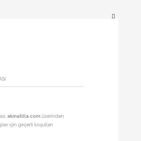
Search
ASI
ası,
akinatilla.com
üzerinden
şları için geçerli koşulları