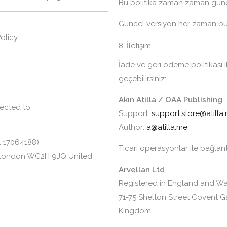
Bu politika zaman zaman günce
Güncel versiyon her zaman bu 
olicy:
8. İletişim
İade ve geri ödeme politikası ile
geçebilirsiniz:
Akın Atilla / OAA Publishing
ected to:
Support:
support.store@atilla
Author:
a@atilla.me
. 17064188)
Ticari operasyonlar ile bağlantı
, London WC2H 9JQ United
Arvellan Ltd
Registered in England and Wa
71-75 Shelton Street Covent
Kingdom