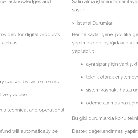
tomer acknowledges and
Satın alma işlemini tamamlayan
sayılır.
3. İstisnai Durumlar
ovided for digital products,
Her ne kadar genel politika ge
 such as:
yapılmasa da, aşağıdaki duru
yapılabilir:
s
aynı sipariş için yanlışl
teknik olarak erişileme
ery caused by system errors
sistem kaynaklı hatalı ür
livery access
ödeme alınmasına rağm
 a technical and operational
Bu gibi durumlarda konu tekni
efund will automatically be
Destek değerlendirmesi yapılm