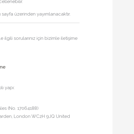
llenebilir.
sayfa üzerinden yayımlanacaktır.
 ilgili sorularınız için bizimle iletişime
.me
lı yapı:
les (No. 17064188)
 Garden, London WC2H 9JQ United