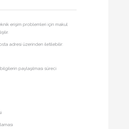
eknik erişim problemleri için makul
ılır.
ta adresi üzerinden iletilebilir:
ilgilerin paylaşılması süreci
i
laması