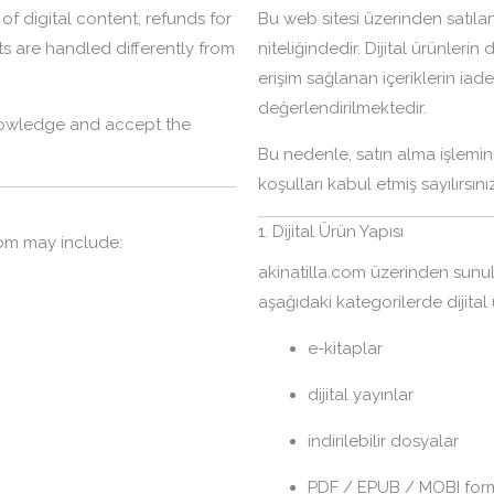
of digital content, refunds for
Bu web sitesi üzerinden satıla
s are handled differently from
niteliğindedir. Dijital ürünleri
erişim sağlanan içeriklerin iade
değerlendirilmektedir.
nowledge and accept the
Bu nedenle, satın alma işlemin
koşulları kabul etmiş sayılırsınız
1. Dijital Ürün Yapısı
com may include:
akinatilla.com üzerinden sunu
aşağıdaki kategorilerde dijita
e-kitaplar
dijital yayınlar
indirilebilir dosyalar
PDF / EPUB / MOBI form