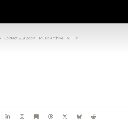
e
Contact & Support
Music Archive
NFT ↗