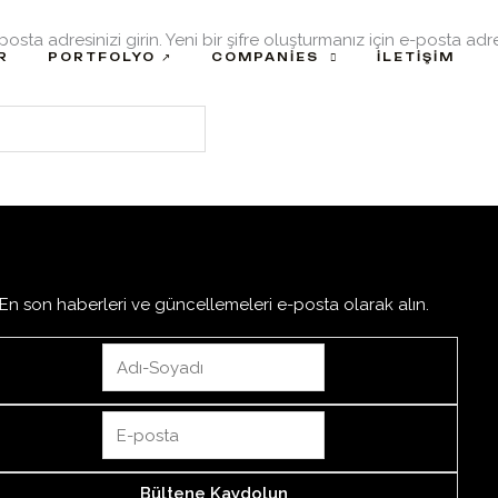
posta adresinizi girin. Yeni bir şifre oluşturmanız için e-posta adr
R
PORTFOLYO ↗
COMPANIES
İLETIŞIM
En son haberleri ve güncellemeleri e-posta olarak alın.
Bültene Kaydolun