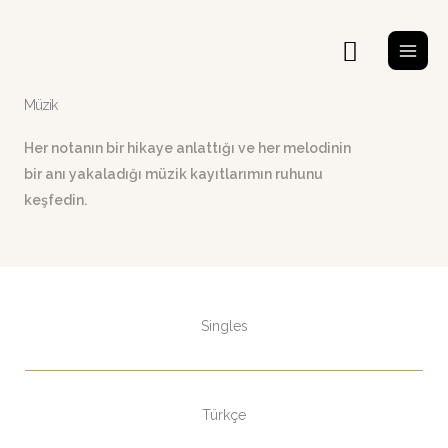
İçeriğe
atla
Arama
Müzik
Her notanın bir hikaye anlattığı ve her melodinin
bir anı yakaladığı müzik kayıtlarımın ruhunu
keşfedin.
Singles
Türkçe